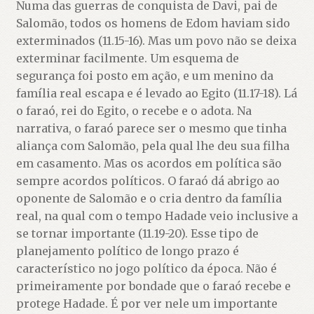
Numa das guerras de conquista de Davi, pai de
Salomão, todos os homens de Edom haviam sido
exterminados (11.15-16). Mas um povo não se deixa
exterminar facilmente. Um esquema de
segurança foi posto em ação, e um menino da
família real escapa e é levado ao Egito (11.17-18). Lá
o faraó, rei do Egito, o recebe e o adota. Na
narrativa, o faraó parece ser o mesmo que tinha
aliança com Salomão, pela qual lhe deu sua filha
em casamento. Mas os acordos em política são
sempre acordos políticos. O faraó dá abrigo ao
oponente de Salomão e o cria dentro da família
real, na qual com o tempo Hadade veio inclusive a
se tornar importante (11.19-20). Esse tipo de
planejamento político de longo prazo é
característico no jogo político da época. Não é
primeiramente por bondade que o faraó recebe e
protege Hadade. É por ver nele um importante