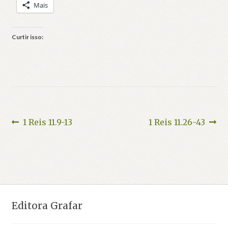
Mais
Curtir isso:
Navegação
Post
Próximo
1 Reis 11.9-13
1 Reis 11.26-43
anterior:
post:
de
Post
Editora Grafar