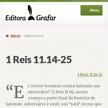
Pular
Pular
Menu
para
para
navegação
o
conteúdo
INÍCIO
1 REIS 11.14-25
1 Reis 11.14-25
ndir
u
cendente
1 Reis 11.14-25
“E
o Senhor
levantou contra Salomão um
adversário” (1 Reis 11.14), assim
começa a parte final da história de
Salomão. Adversário é
satán
, um “satã”, termo que