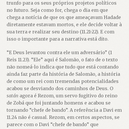
trunfo para os seus próprios projetos políticos
no futuro. Seja como for, chega o dia em que
chega a notícia de que os que ameaçavam Hadade
diretamente estavam mortos, e ele decide voltar à
sua terra e realizar seu destino (11.21-22). E com
isso o importante para a narrativa está dito.
“E Deus levantou contra ele um adversário” (1
Reis 11.23). “Ele” aqui é Salomão, o fato de o texto
não nomeá-lo indica que tudo que está contando
ainda faz parte da história de Salomão, a história
de como um rei com tremendas potencialidades
acabou se desviando dos caminhos de Deus. O
satán
agora é Rezom, um servo fugitivo do reino
de Zobá que foi juntando homens e acabou se
tornando “chefe de bando”. A referência a Davi em
11.24 não é casual. Rezom, em certos aspectos, se
parece com o Davi “chefe de bando” que