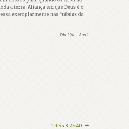
 toda a terra. Aliança em que Deus é o
pressa exemplarmente nas “tábuas da
Dia 294 – Ano 1
Próximo
1 Reis 8.22-40