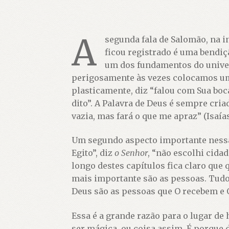
A
segunda fala de Salomão, na in
ficou registrado é uma bendiç
um dos fundamentos do univers
perigosamente às vezes colocamos uma 
plasticamente, diz “falou com Sua boc
dito”. A Palavra de Deus é sempre cri
vazia, mas fará o que me apraz” (Isaías 
Um segundo aspecto importante nessa f
Egito”, diz
o Senhor
, “não escolhi cida
longo destes capítulos fica claro que
mais importante são as pessoas. Tudo 
Deus são as pessoas que O recebem e 
Essa é a grande razão para o lugar de 
ser mágica, ou coisa assim. É porque 