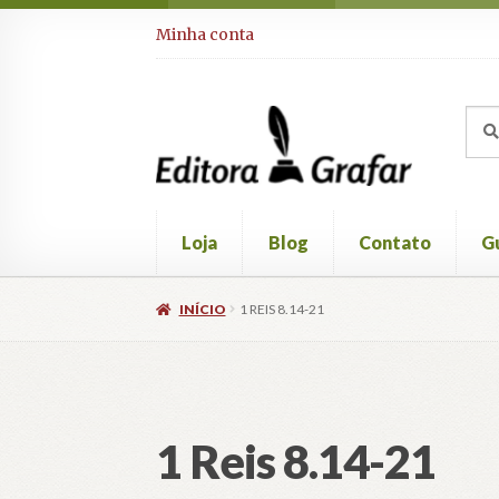
Pular
Pular
Minha conta
para
para
navegação
o
conteúdo
Pesq
Pesq
por:
Loja
Blog
Contato
Gu
INÍCIO
1 REIS 8.14-21
1 Reis 8.14-21