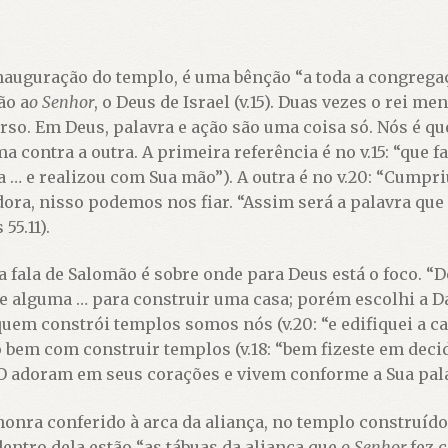
auguração do templo, é uma bênção “a toda a congregação
ão a
o Senhor
, o Deus de Israel (v.15). Duas vezes o rei m
o. Em Deus, palavra e ação são uma coisa só. Nós é qu
contra a outra. A primeira referência é no v.15: “que fa
a … e realizou com Sua mão”). A outra é no v.20: “Cumpr
adora, nisso podemos nos fiar. “Assim será a palavra que
55.11).
ala de Salomão é sobre onde para Deus está o foco. “Des
de alguma … para construir uma casa; porém escolhi a Da
 quem constrói templos somos nós (v.20: “e edifiquei a c
bem com construir templos (v.18: “bem fizeste em decid
O adoram em seus corações e vivem conforme a Sua pal
honra conferido à arca da aliança, no templo construído 
dentro dela estão “as tábuas da aliança que
o Senhor
fez c