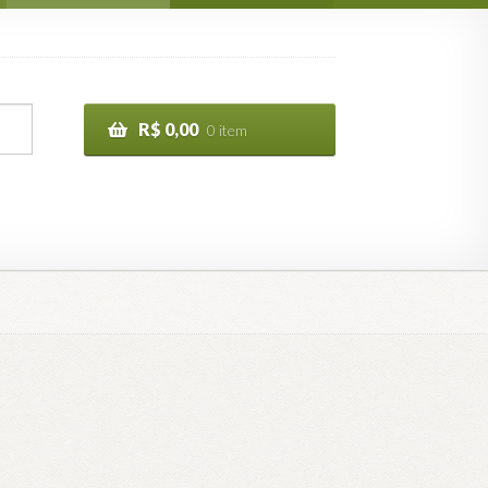
R$
0,00
0 item