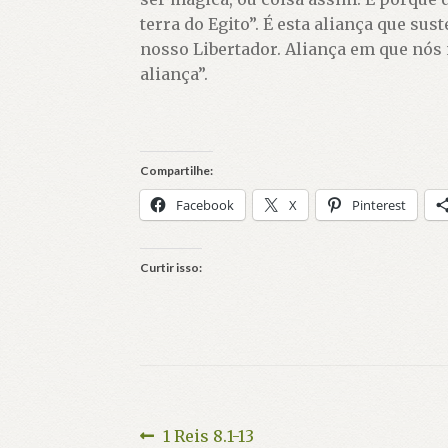
terra do Egito”. É esta aliança que sus
nosso Libertador. Aliança em que nós
aliança”.
Compartilhe:
Facebook
X
Pinterest
Curtir isso:
Navegação
Post
1 Reis 8.1-13