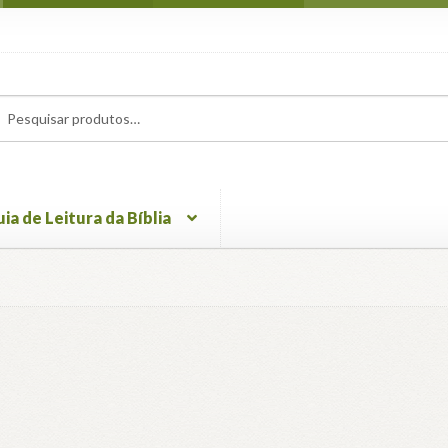
uisar
uisar
ia de Leitura da Bíblia