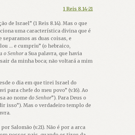
1 Reis 8.14-21
 de Israel” (1 Reis 8.14). Mas o que
enciona uma característica divina que é
e separamos as duas coisas, e
lou … e cumpriu” (o hebraico,
iu
o Senhor
a Sua palavra, que havia
 sair da minha boca; não voltará a mim
de o dia em que tirei Israel do
vi para chefe do meu povo” (v.16). Ao
asa ao nome d
o Senhor
”). Para Deus o
ir isso”). Mas o verdadeiro templo de
avra.
por Salomão (v.21). Não é por a arca
om nossos pais, quando os tirou da