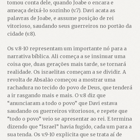
tomou conta dele, quando Joabe o encara e
ameaça deixá-lo sozinho (v.7). Davi acata as
palavras de Joabe, e assume posição de rei
vitorioso, saudando seus guerreiros no portão da
cidade (v.8).
Os v.8-10 representam um importante nó para a
narrativa bíblica. Ali começa a se insinuar uma
coisa que, duas gerações mais tarde, se tornará
realidade. Os israelitas começam a se dividir. A
revolta de Absalão começou a mostrar uma
rachadura no tecido do povo de Deus, que tenderá
a ir rasgando mais e mais. O v.8 diz que
“anunciaram a todo o povo” que Davi estava
saudando os guerreiros vitoriosos, e repete que
“todo o povo” veio se apresentar ao rei. E termina
dizendo que “Israel” havia fugido, cada um para a
sua tenda. Os v.9-10 explicita que se trata aí de