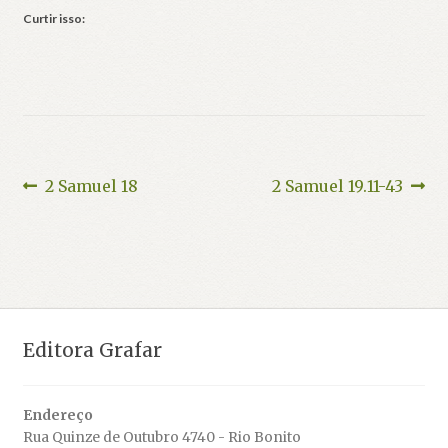
Curtir isso:
Navegação
Post
Próximo
2 Samuel 18
2 Samuel 19.11-43
anterior:
post:
de
Post
Editora Grafar
Endereço
Rua Quinze de Outubro 4740 - Rio Bonito