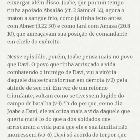
enxergar além disso. Joabe, que por um tempo
tinha apoiado Absalão (cf. 2 Samuel 14), agora o
matou a sangue frio, como já tinha feito antes
com Abner (3.22-30) e como fará com Amasa (20.8-
10), que ameaçavam sua posição de comandante
em chefe do exército.
Nesse episódio, porém, Joabe pensa mais no povo
que Davi. O povo que tinha arriscado a vida
combatendo o inimigo de Davi, viu a vitória
daquele dia se transformar em derrota (v.2) pela
atitude de seu rei. Em vez de um retorno
triunfante, voltam como se tivessem fugido do
campo de batalha (v.3). Tudo porque, como diz
Joabe a Davi, ele valoriza mais a vida daquele que
queria matá-lo do que a dos soldados que
arriscaram a vida para que ele e sua família não
morressem (v.5-6). Davi só acorda do torpor que