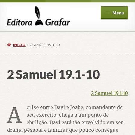
Pular
Pular
Menu
para
para
navegação
o
conteúdo
INÍCIO
2 SAMUEL 19.1-10
2 Samuel 19.1-10
ndir
u
cendente
2 Samuel 19.1-10
A
crise entre Davi e Joabe, comandante de
seu exército, chega a um ponto de
ebulição. Davi está tão envolvido em seu
drama pessoal e familiar que pouco consegue