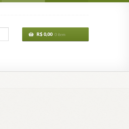
R$
0,00
0 item