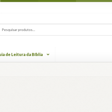
uisar
uisar
ia de Leitura da Bíblia