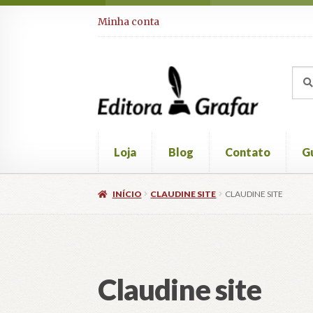
Pular
Pular
Minha conta
para
para
navegação
o
conteúdo
Pesq
Pesq
por:
Loja
Blog
Contato
Gu
INÍCIO
CLAUDINE SITE
CLAUDINE SITE
Claudine site