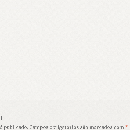
o
á publicado.
Campos obrigatórios são marcados com
*