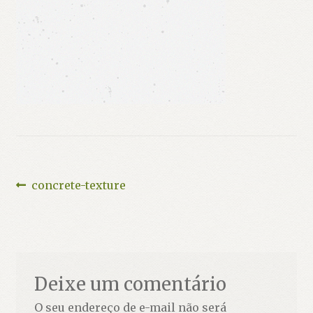
Navegação
Post
concrete-texture
anterior:
de
Post
Deixe um comentário
O seu endereço de e-mail não será