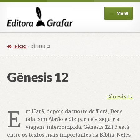
Pular
Pular
Menu
para
para
navegação
o
conteúdo
INÍCIO
GÊNESIS 12
Gênesis 12
ndir
u
cendente
Gênesis 12
E
m Harã, depois da morte de Terá, Deus
fala com Abrão e diz para ele seguir a
viagem interrompida. Gênesis 12.1-3 está
entre os textos mais importantes da Bíblia. Neles