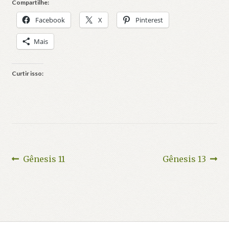
Compartilhe:
Facebook
X
Pinterest
Mais
Curtir isso:
Navegação
Post
Próximo
Gênesis 11
Gênesis 13
anterior:
post:
de
Post