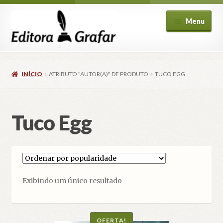
Pular
Pular
Menu
para
para
navegação
o
conteúdo
INÍCIO
ATRIBUTO "AUTOR(A)" DE PRODUTO
TUCO EGG
Tuco Egg
ndir
u
cendente
Exibindo um único resultado
OFERTA!