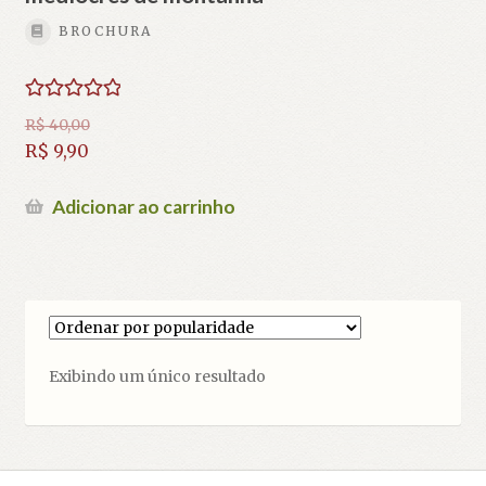
BROCHURA
Avaliação
R$
40,00
5.00
de 5
O
R$
9,90
preço
O
original
preço
Adicionar ao carrinho
era:
atual
R$ 40,00.
é:
R$ 9,90.
Exibindo um único resultado