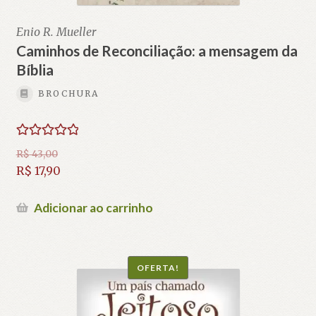
Enio R. Mueller
Caminhos de Reconciliação: a mensagem da
Bíblia
BROCHURA
Avaliação
R$
43,00
5.00
de 5
O
R$
17,90
preço
O
original
preço
Adicionar ao carrinho
era:
atual
R$ 43,00.
é:
R$ 17,90.
OFERTA!