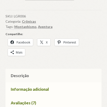
e
outras
incríveis
SKU:
LGR006
Categoria:
Crônicas
histórias
Tags:
Montanhismo
,
Aventura
medíocres
de
Compartilhe:
montanha
Facebook
X
Pinterest
quantidade
Mais
Descrição
Informação adicional
Avaliações (7)