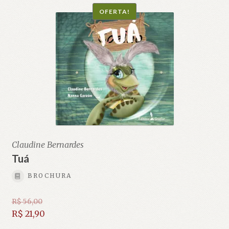
OFERTA!
Claudine Bernardes
Tuá
BROCHURA
R$
56,00
O
R$
21,90
preço
O