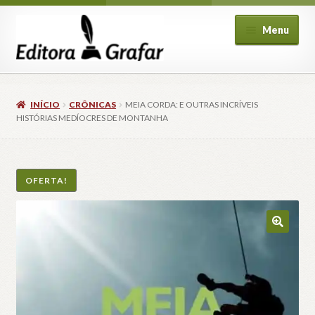
Pular
Pular
Menu
para
para
navegação
o
conteúdo
INÍCIO
CRÔNICAS
MEIA CORDA: E OUTRAS INCRÍVEIS
HISTÓRIAS MEDÍOCRES DE MONTANHA
ndir
OFERTA!
u
cendente