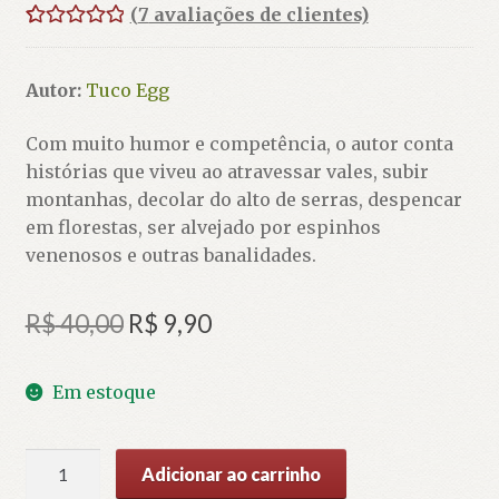
(
7
avaliações de clientes)
Avaliado
7
como
5.00
Autor:
Tuco Egg
de 5, com
baseado em
Com muito humor e competência, o autor conta
avaliações de
histórias que viveu ao atravessar vales, subir
clientes
montanhas, decolar do alto de serras, despencar
em florestas, ser alvejado por espinhos
venenosos e outras banalidades.
O
O
R$
40,00
R$
9,90
preço
preço
Em estoque
original
atual
era:
é:
Meia
Adicionar ao carrinho
R$ 40,00.
R$ 9,90.
Corda: