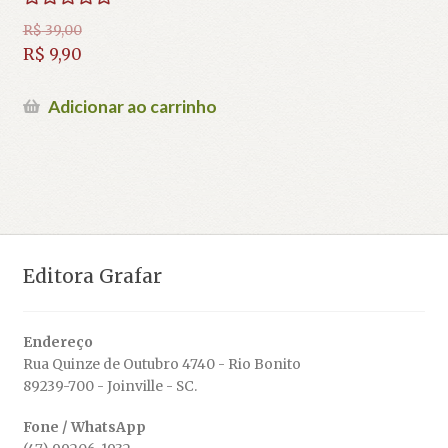
Avaliação
R$
39,00
5.00
de 5
O
R$
9,90
preço
O
original
preço
Adicionar ao carrinho
era:
atual
R$ 39,00.
é:
R$ 9,90.
Editora Grafar
Endereço
Rua Quinze de Outubro 4740 - Rio Bonito
89239-700 - Joinville - SC.
Fone / WhatsApp