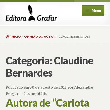
Pular
Pular
Menu
para
para
navegação
o
conteúdo
INÍCIO
OPINIÃO DO AUTOR
CLAUDINE BERNARDES
Categoria:
Claudine
ndir
u
Bernardes
cendente
Publicado em
30 de agosto de 2019
por
Alexandre
Perger
—
1 comentário
Autora de “Carlota