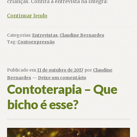
crianças. Confira a entrevista na íntegra:
Autora
Continuar lendo
de
“Carlota
Categorias:
Entrevistas
,
Claudine Bernardes
não
Tag:
Contoexpressão
quer
falar”
fala
da
Publicado em
11 de outubro de 2017
por
Claudine
repercussão
Bernardes
—
Deixe um comentário
da
Contoterapia – Que
obra
bicho é esse?