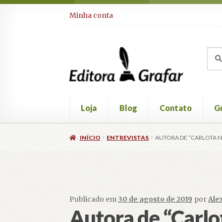
Pular
Pular
Minha conta
para
para
navegação
o
conteúdo
Pesq
Pesq
por:
Loja
Blog
Contato
Gu
INÍCIO
ENTREVISTAS
AUTORA DE “CARLOTA N
Publicado em
30 de agosto de 2019
por
Ale
Autora de “Carlot