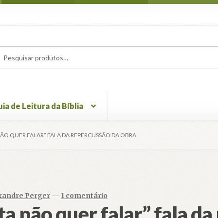
uisar
uisar
ia de Leitura da Bíblia
ÃO QUER FALAR” FALA DA REPERCUSSÃO DA OBRA
xandre Perger
—
1 comentário
a não quer falar” fala da