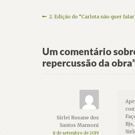
Navegação
Post
2. Edição do “Carlota não quer falar
anterior:
de
Post
Um comentário sobre
repercussão da obra
Apr
com
Faç
Sirlei Rosane dos
Bjs,
Santos Mansoni
Sir
8 de setembro de 2019