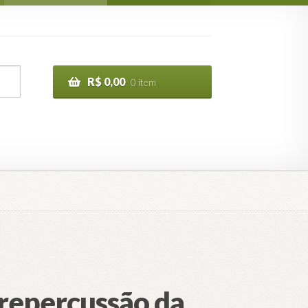
R$
0,00
0 item
 repercussão da