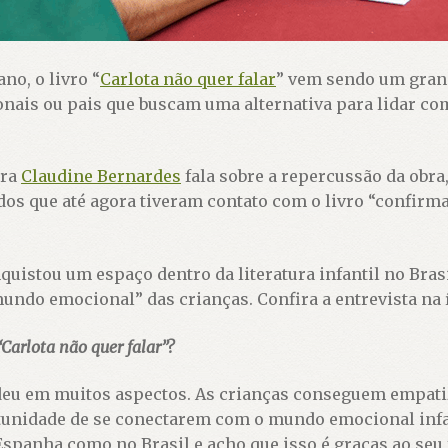
no, o livro “
Carlota não quer falar
” vem sendo um gran
onais ou pais que buscam uma alternativa para lidar co
ora
Claudine Bernardes
fala sobre a repercussão da obra
os que até agora tiveram contato com o livro “confirmam
nquistou um espaço dentro da literatura infantil no Bras
undo emocional” das crianças. Confira a entrevista na 
Carlota não quer falar”?
ndeu em muitos aspectos. As crianças conseguem empat
tunidade de se conectarem com o mundo emocional infan
a Espanha como no Brasil e acho que isso é graças ao seu