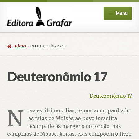
Pular
Pular
Menu
para
para
navegação
o
conteúdo
INÍCIO
DEUTERONÔMIO 17
Deuteronômio 17
ndir
u
cendente
Deuteronômio 17
N
esses últimos dias, temos acompanhado
as falas de Moisés ao povo israelita
acampado às margens do Jordão, nas
campinas de Moabe. Juntas, elas compõem o livro