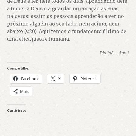
de Deus e ler nele todos os dias, aprendendo dele
a temer a Deus e a guardar no coração as Suas
palavras: assim as pessoas aprenderão a ver no
próximo alguém ao seu lado, nem acima, nem
abaixo (v.20). Aqui temos o fundamento último de
uma ética justa e humana.
Dia 168 – Ano 1
Compartilhe:
Facebook
X
Pinterest
Mais
Curtir isso: