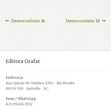
Navegação
Post
Próximo
Deuteronômio 16
Deuteronômio 18
anterior:
post:
de
Post
Editora Grafar
Endereço
Rua Quinze de Outubro 4740 - Rio Bonito
89239-700 - Joinville - SC.
Fone / WhatsApp
(47) 99206-1932