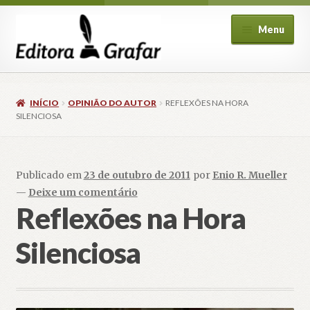
Pular
Pular
Menu
para
para
navegação
o
conteúdo
INÍCIO
OPINIÃO DO AUTOR
REFLEXÕES NA HORA
SILENCIOSA
ndir
Publicado em
23 de outubro de 2011
por
Enio R. Mueller
u
—
Deixe um comentário
cendente
Reflexões na Hora
Silenciosa