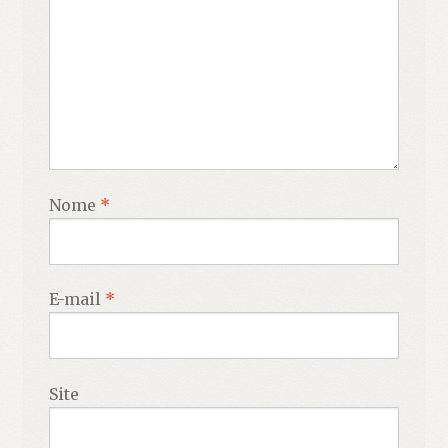
Nome
*
E-mail
*
Site