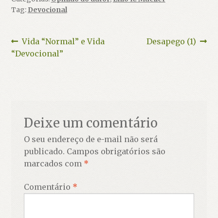
Tag:
Devocional
Navegação
Post
Próximo
Vida “Normal” e Vida
Desapego (1)
anterior:
post:
“Devocional”
de
Post
Deixe um comentário
O seu endereço de e-mail não será
publicado.
Campos obrigatórios são
marcados com
*
Comentário
*